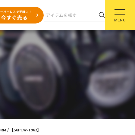
MENU
FORM / 【S6PCW-T963】