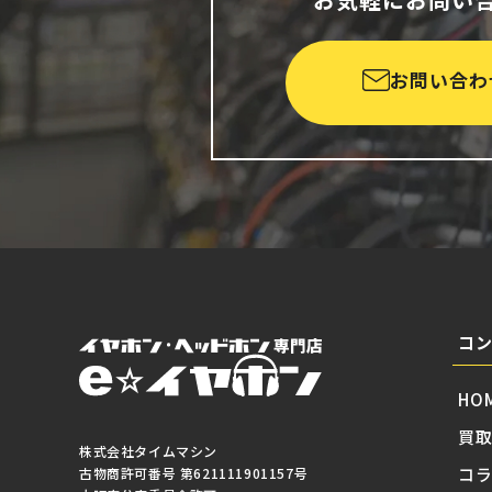
お問い合わ
コ
HO
買
株式会社タイムマシン
コ
古物商許可番号 第621111901157号