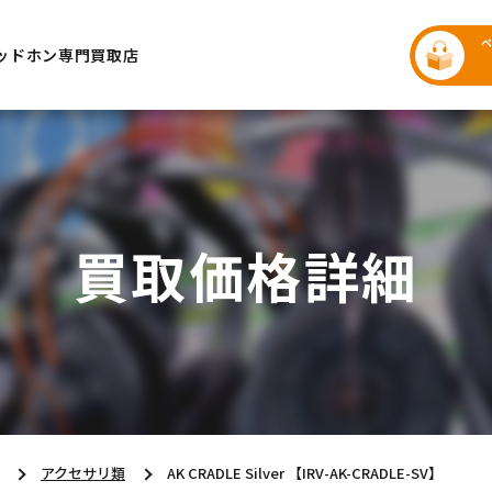
ッドホン専門買取店
買取価格詳細
アクセサリ類
AK CRADLE Silver 【IRV-AK-CRADLE-SV】