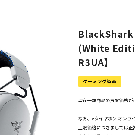
BlackShark 
(White Edi
R3UA】
ゲーミング製品
現在一部商品の買取価格が
なお、
e☆イヤホン オンラ
上限価格につきましては正