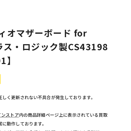
ディオマザーボード for
ーラス・ロジック製CS43198
01】
正しく更新されない不具合が発生しております。
インストア
内の商品詳細ページ上に表示されている買取
常に動作しております。