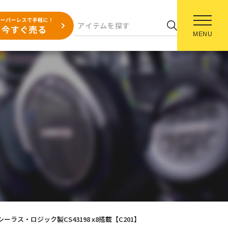
MENU
i・シーラス・ロジック製CS43198 x8搭載【C201】