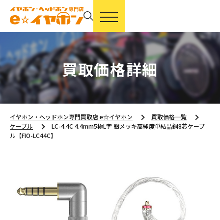
買取価格詳細
イヤホン・ヘッドホン専門買取店 e☆イヤホン
買取価格一覧
ケーブル
LC-4.4C 4.4mm5極L字 銀メッキ高純度単結晶銅8芯ケーブ
ル【FIO-LC44C】