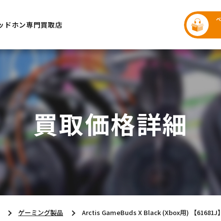
ッドホン専門買取店
買取価格詳細
ゲーミング製品
Arctis GameBuds X Black (Xbox用) 【61681J