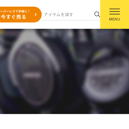
MENU
】