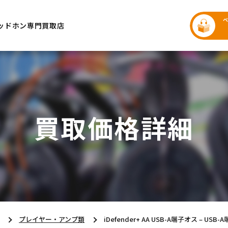
ッドホン専門買取店
買取価格詳細
プレイヤー・アンプ類
iDefender+ AA USB-A端子オス – USB