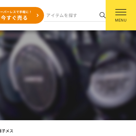
MENU
-A端子メス