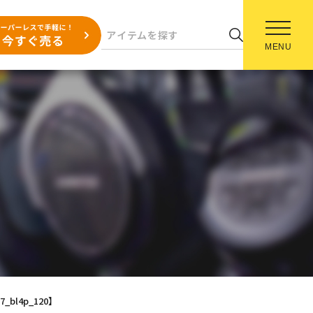
MENU
7_bl4p_120】