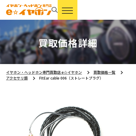
買取価格詳細
イヤホン・ヘッドホン専門買取店 e☆イヤホン
買取価格一覧
アクセサリ類
FItEar cable 006（ストレートプラグ）