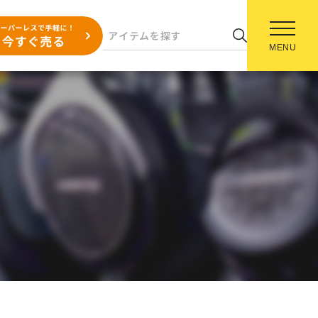
MENU
】