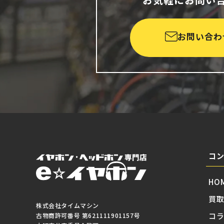
お問い合わ
コ
HO
買
株式会社タイムマシン
コ
古物商許可番号 第621111901157号