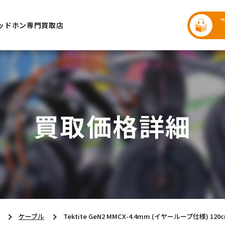
ッドホン専門買取店
買取価格詳細
ケーブル
Tektite GeN2 MMCX-4.4mm (イヤーループ仕様) 120