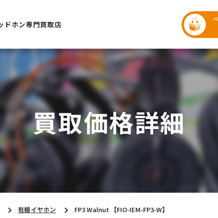
ッドホン専門買取店
買取価格詳細
有線イヤホン
FP3 Walnut 【FIO-IEM-FP3-W】