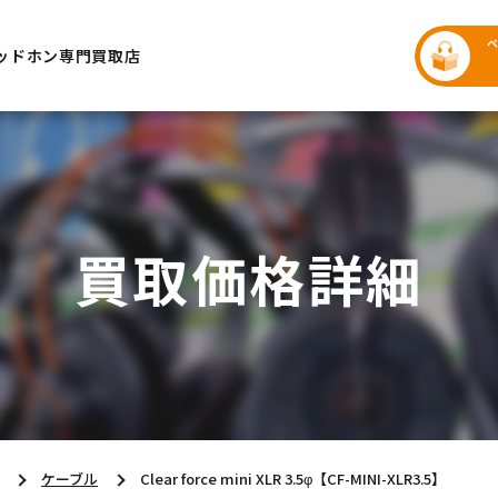
ッドホン専門買取店
買取価格詳細
ケーブル
Clear force mini XLR 3.5φ【CF-MINI-XLR3.5】